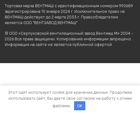
Торговая марка ВЕНТМАШ с идентификационным номером 990689
зарегистрирована 10 января 2024 г. Исключительное право на
ВЕНТМАШ действует до 2 марта 2033 г. Правообладателем
является ООО "ВЕНТЗАВОД ВЕНТМАШ"
© ООО «Серпуховской вентиляционный завод Вентмаш М» 2004 -
2026 Все права защищены. Копирование информации запрещено.
Информация на сайте не является публичной офертой.
Этот сайт использует cookie для хранения данных. Продолжая
использовать сайт, Вы даете свое согласие на работу с этими
файлами.
OK