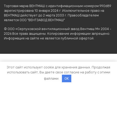
Торговая марка ВЕНТМАШ с идентификационным номером 990689
зарегистрирована 10 января 2024 г. Исключительное право на
ВЕНТМАШ действует до 2 марта 2033 г. Правообладателем
является ООО "ВЕНТЗАВОД ВЕНТМАШ"
© ООО «Серпуховской вентиляционный завод Вентмаш М» 2004 -
2026 Все права защищены. Копирование информации запрещено.
Информация на сайте не является публичной офертой.
Этот сайт использует cookie для хранения данных. Продолжая
использовать сайт, Вы даете свое согласие на работу с этими
файлами.
OK