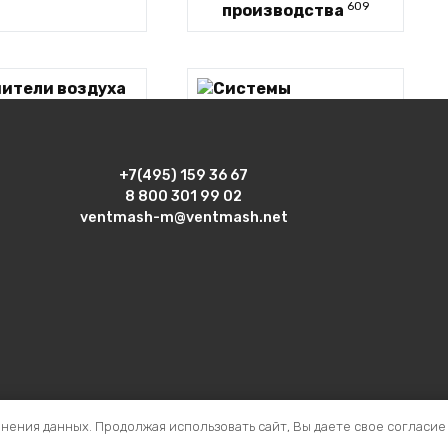
609
производства
Осушители
воздуха
Системы
+7(495) 159 36 67
промышленного
8 800 301 99 02
кондиционирован
ventmash-m@ventmash.net
6
ия
анения данных. Продолжая использовать сайт, Вы даете свое согласие
 номером 990689 зарегистрирована 10 января 2024 г. Исключит