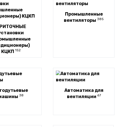
Промышленные
385
вентиляторы
РИТОЧНЫЕ
установки
ромышленные
ндиционеры)
152
КЦКП
годутьевые
Автоматика для
38
67
машины
вентиляции