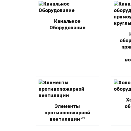
Канальное
Оборудование
обо
пря
во
Х
Элементы
об
противопожарной
31
вентиляции