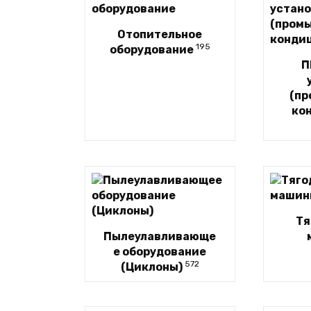
Отопительное
195
оборудование
П
(п
ко
Тя
Пылеулавливающе
е оборудование
572
(Циклоны)