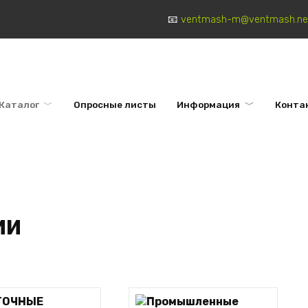
ventmash-m@ventmash.ne
Каталог
Опросные листы
Информация
Конта
ии