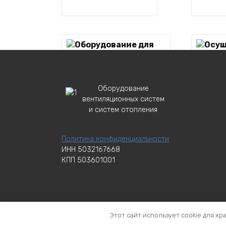
Оборудование для
4
горячих цехов
Оборудование
вентиляционных систем
и систем отопления
Политика конфиденциальности
ИНН 5032167668
КПП 503601001
Этот сайт использует cookie для хр
Торговая марка ВЕНТМАШ с идентификационным