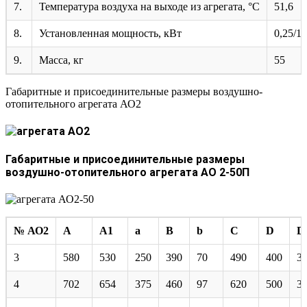
7.
Температура воздуха на выходе из агрегата, °С
51,6
8.
Установленная мощность, кВт
0,25/1
9.
Масса, кг
55
Габаритные и присоединительные размеры воздушно-
отопительного агрегата АО2
Габаритные и присоединительные размеры
воздушно-отопительного агрегата АО 2-50П
№ АО2
A
A1
a
B
b
C
D
D
3
580
530
250
390
70
490
400
3
4
702
654
375
460
97
620
500
3