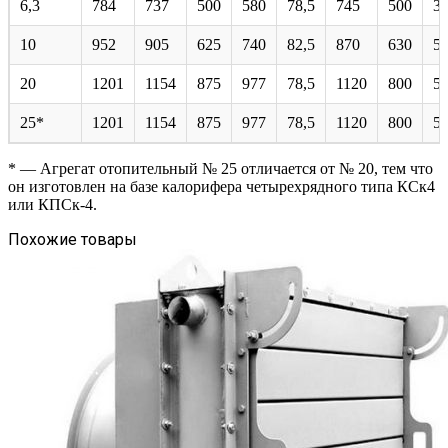
6,3
784
737
500
580
78,5
745
500
3
10
952
905
625
740
82,5
870
630
5
20
1201
1154
875
977
78,5
1120
800
5
25*
1201
1154
875
977
78,5
1120
800
5
* — Агрегат отопительный № 25 отличается от № 20, тем что
он изготовлен на базе калорифера четырехрядного типа КСк4
или КПСк-4.
Похожие товары