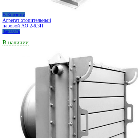
В Корзину
Агрегат отопительный
паровой АО 2-6,3П
Заказать
В наличии