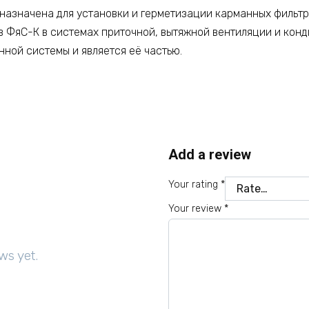
азначена для установки и герметизации карманных фильтро
в ФяС-К в системах приточной, вытяжной вентиляции и кон
ной системы и является её частью.
Add a review
Your rating
*
Your review
*
ws yet.