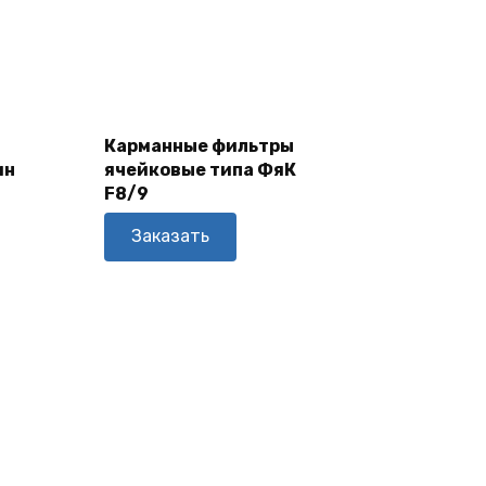
В
Карманные фильтры
Корзину
ин
ячейковые типа ФяК
F8/9
Заказать