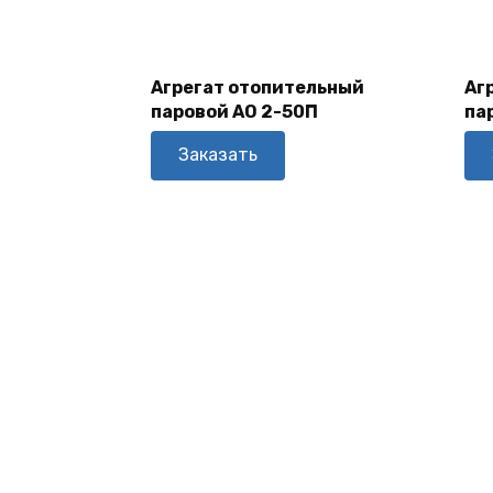
В
Корзину
Агрегат отопительный
Аг
паровой АО 2-50П
па
Заказать