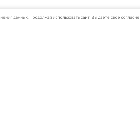
анения данных. Продолжая использовать сайт, Вы даете свое согласие
+7(495) 159 36 67
8 800 301 99 02
ventmash-m@ventmash.net