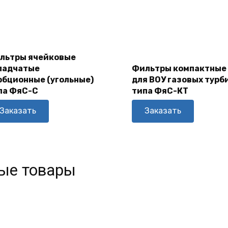
В
льтры ячейковые
В
Корзину
ладчатые
Фильтры компактные
Корзину
рбционные (угольные)
для ВОУ газовых турб
па ФяС-С
типа ФяС-КТ
Заказать
Заказать
ые товары