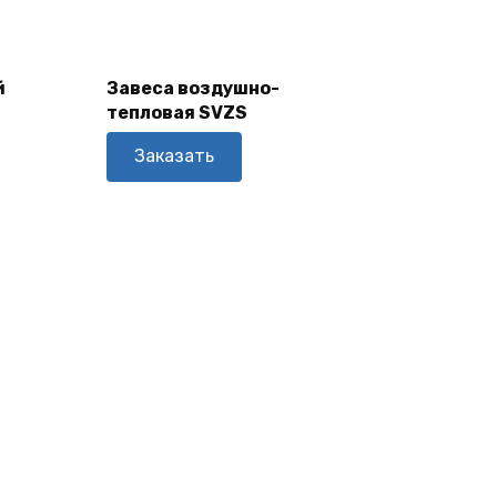
В
Корзину
й
Завеса воздушно-
тепловая SVZS
Заказать