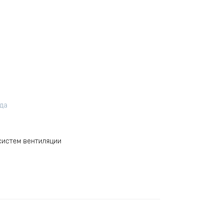
ода
систем вентиляции