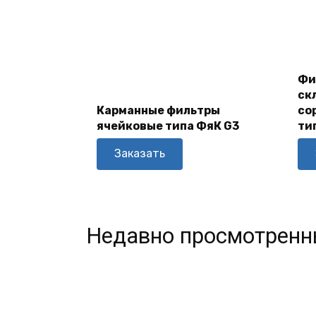
Фи
В
ск
Корзину
Карманные фильтры
со
ячейковые типа ФяК G3
ти
Заказать
Недавно просмотренн