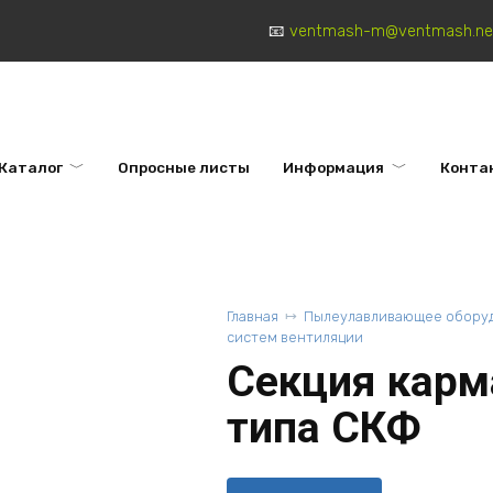
ventmash-m@ventmash.ne
Каталог
Опросные листы
Информация
Конта
Главная
Пылеулавливающее оборуд
систем вентиляции
Секция карм
типа СКФ