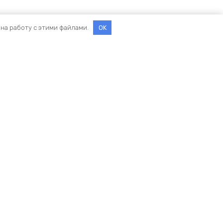
 на работу с этими файлами.
OK
г. Москва Варшавское шоссе д. 141, стр. 80
Офис: Пн - Пт 9.00 - 18.00
Склад: Пн - Пт 9.00 - 17.00 (Пт до 16.00)