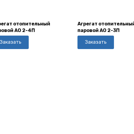
В
В
Корзину
Корзину
регат отопительный
Агрегат отопительны
ровой АО 2-4П
паровой АО 2-3П
Заказать
Заказать