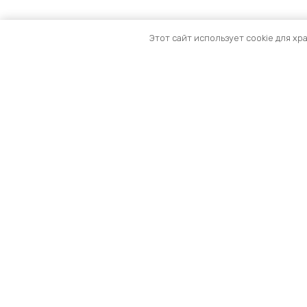
Этот сайт использует cookie для хр
Оборудование
вентиляционных систем
и систем отопления