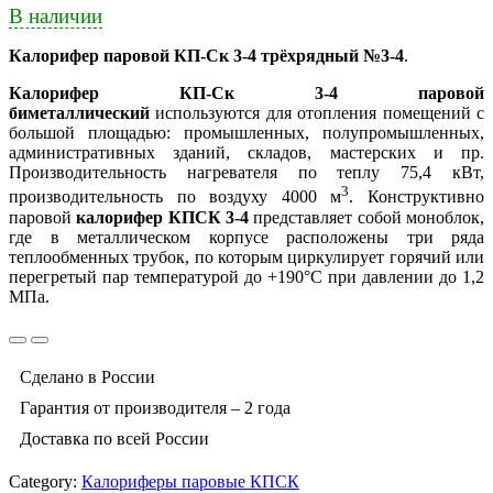
В наличии
Калорифер паровой КП-Ск 3-4 трёхрядный №3-4
.
Калорифер КП-Ск 3-4 паровой
биметаллический
используются для отопления помещений с
большой площадью: промышленных, полупромышленных,
административных зданий, складов, мастерских и пр.
Производительность нагревателя по теплу 75,4 кВт,
3
производительность по воздуху 4000 м
. Конструктивно
паровой
калорифер КПСК 3-4
представляет собой моноблок,
где в металлическом корпусе расположены три ряда
теплообменных трубок, по которым циркулирует горячий или
перегретый пар температурой до +190°С при давлении до 1,2
МПа.
Сделано в России
Гарантия от производителя – 2 года
Доставка по всей России
Category:
Калориферы паровые КПСК