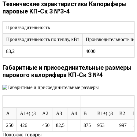
Технические характеристики Калориферы
паровые КП-Ск 3 №3-4
Производительность
Производительность по теплу, кВт
Производительность по в
83,2
4000
Габаритные и присоединительные размеры
парового калорифера КП-Ск 3 №4
A
A1+(-)3
A2
A3
A4
B
B1+(-)3
B2
L
250
426
450
82,5
—
875
953
997
1
Похожие товары