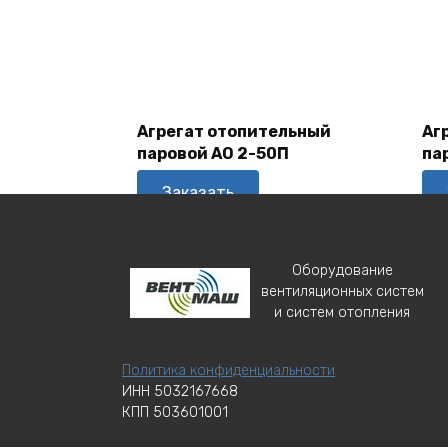
В
Корзину
Агрегат отопительный
Аг
паровой АО 2-50П
па
Заказать
Оборудование
вентиляционных систем
и систем отопления
Политика конфиденциальности
ИНН 5032167668
КПП 503601001