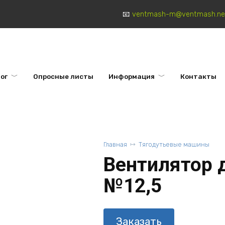
ventmash-m@ventmash.ne
ог
Опросные листы
Информация
Контакты
Главная
Тягодутьевые машины
Вентилятор 
№12,5
Заказать