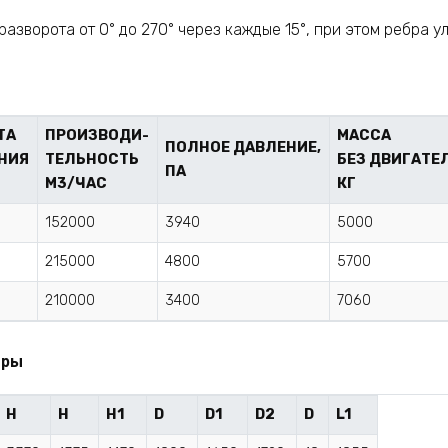
 разворота от 0° до 270° через каждые 15°, при этом ребра
ТА
ПРОИЗВОДИ-
МАССА
ПОЛНОЕ ДАВЛЕНИЕ,
НИЯ
ТЕЛЬНОСТЬ
БЕЗ ДВИГАТЕ
ПА
М3/ЧАС
КГ
152000
3940
5000
215000
4800
5700
210000
3400
7060
еры
H
H
H1
D
D1
D2
D
L1