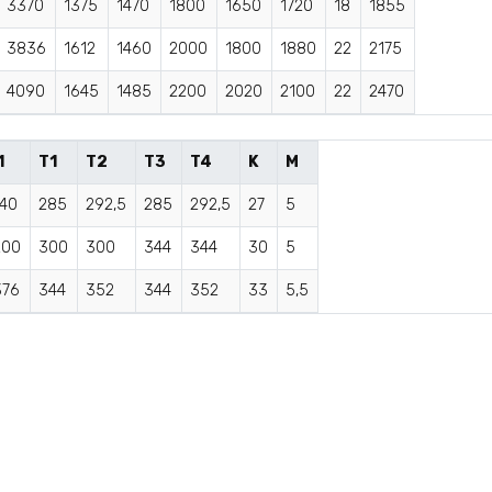
3370
1375
1470
1800
1650
1720
18
1855
3836
1612
1460
2000
1800
1880
22
2175
4090
1645
1485
2200
2020
2100
22
2470
1
T1
T2
T3
T4
K
M
140
285
292,5
285
292,5
27
5
200
300
300
344
344
30
5
376
344
352
344
352
33
5,5