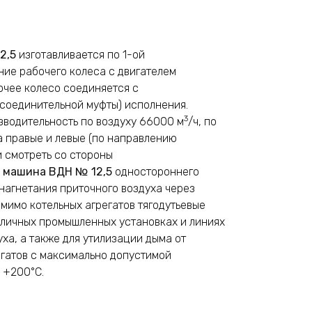
2,5
изготавливается по 1-ой
ние рабочего колеса с двигателем
очее колесо соединяется с
соединительной муфты) исполнения.
3
зводительность по воздуху 66000 м
/ч, по
а правые и левые (по направлению
и смотреть со стороны
 машина ВДН № 12,5
одностороннего
нагнетания приточного воздуха через
омимо котельных агрегатов тягодутьевые
зличных промышленных установках и линиях
уха, а также для утилизации дыма от
егатов с максимально допустимой
 +200°С.