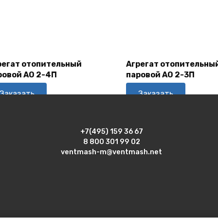
В
В
Корзину
Корзину
регат отопительный
Агрегат отопительны
ровой АО 2-4П
паровой АО 2-3П
Заказать
Заказать
+7(495) 159 36 67
8 800 301 99 02
ventmash-m@ventmash.net