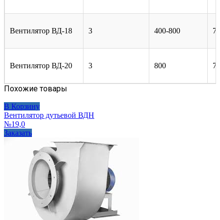
Вентилятор ВД-18
3
400-800
75
Вентилятор ВД-20
3
800
7
Похожие товары
В Корзину
Вентилятор дутьевой ВДН
№19,0
Заказать