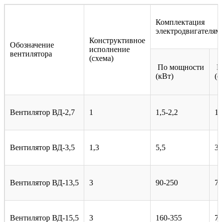
Комплектация
электродвигателям
Конструктивное
Обозначение
исполнение
вентилятора
(схема)
По мощности
П
(кВт)
(о
Вентилятор ВД-2,7
1
1,5-2,2
1
Вентилятор ВД-3,5
1,3
5,5
3
Вентилятор ВД-13,5
3
90-250
75
Вентилятор ВД-15,5
3
160-355
75