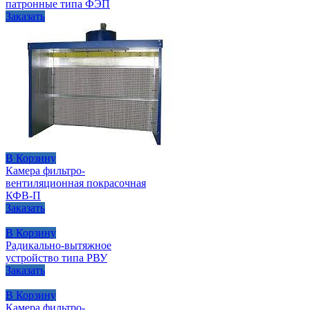
патронные типа ФЭП
Заказать
В Корзину
Камера фильтро-
вентиляционная покрасочная
КФВ-П
Заказать
В Корзину
Радикально-вытяжное
устройство типа РВУ
Заказать
В Корзину
Камера фильтро-