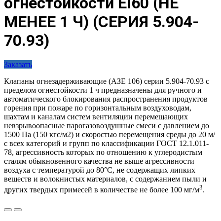
огнестойкости EI60 (НЕ
МЕНЕЕ 1 Ч) (СЕРИЯ 5.904-
70.93)
Заказать
Клапаны огнезадерживающие (АЗЕ 106) серии 5.904-70.93 с
пределом огнестойкости 1 ч предназначены для ручного и
автоматического блокирования распространения продуктов
горения при пожаре по горизонтальным воздуховодам,
шахтам и каналам систем вентиляции перемещающих
невзрывоопасные парогазовоздушные смеси с давлением до
1500 Па (150 кгс/м2) и скоростью перемещения среды до 20 м/
с всех категорий и групп по классификации ГОСТ 12.1.011-
78, агрессивность которых по отношению к углеродистым
сталям обыкновенного качества не выше агрессивности
воздуха с температурой до 80°С, не содержащих липких
веществ и волокнистых материалов, с содержанием пыли и
3
других твердых примесей в количестве не более 100 мг/м
.