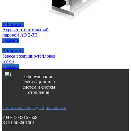
В Корзину
Агрегат отопительный
паровой АО 2-3П
Заказать
В Корзину
Завеса воздушно-тепловая
SVZS
Заказать
Оборудование
вентиляционных
систем и систем
отопления
Политика конфиденциальности
ИНН 5032167668
КПП 503601001