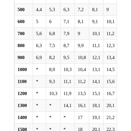
500
4,4
5,3
6,3
7,2
8,1
9
9,9
600
5
6
7,1
8,1
9,1
10,1
11,1
700
5,6
6,8
7,9
9
10,1
11,2
12,3
800
6,3
7,5
8,7
9,9
11,1
12,3
13,5
900
6,9
8,2
9,5
10,8
12,1
13,4
14,7
1000
*
8,9
10,3
10,4
13,1
14,5
15,9
1100
*
9,3
11,1
11,2
14,1
15,6
17,1
1200
*
10,3
11,9
13,5
15,1
16,7
18,3
1300
*
*
14,1
16,1
18,1
20,1
22,1
1400
*
*
*
17
19,1
21,2
23,3
1500
*
*
*
18
20,1
22,3
24,5