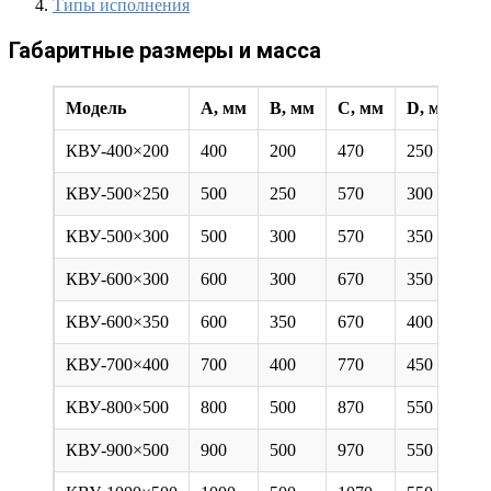
Типы исполнения
Габаритные размеры и масса
Модель
А, мм
B, мм
C, мм
D, мм
М
КВУ-400×200
400
200
470
250
5,
КВУ-500×250
500
250
570
300
6
КВУ-500×300
500
300
570
350
7
КВУ-600×300
600
300
670
350
8
КВУ-600×350
600
350
670
400
8
КВУ-700×400
700
400
770
450
1
КВУ-800×500
800
500
870
550
1
КВУ-900×500
900
500
970
550
16