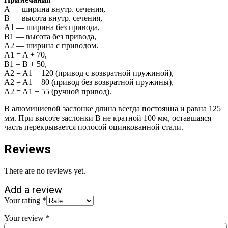
A — ширина внутр. сечения,
B — высота внутр. сечения,
A1 — ширина без привода,
B1 — высота без привода,
A2 — ширина с приводом.
A1 = A + 70,
B1 = B + 50,
A2 = A1 + 120 (привод с возвратной пружиной),
A2 = A1 + 80 (привод без возвратной пружины),
A2 = A1 + 55 (ручной привод).
В алюминиевой заслонке длина всегда постоянна и равна 125
мм. При высоте заслонки B не кратной 100 мм, оставшаяся
часть перекрывается полосой оцинкованной стали.
Reviews
There are no reviews yet.
Add a review
Your rating
*
Your review
*