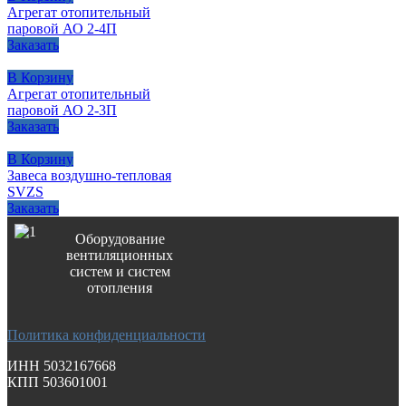
Агрегат отопительный
паровой АО 2-4П
Заказать
В Корзину
Агрегат отопительный
паровой АО 2-3П
Заказать
В Корзину
Завеса воздушно-тепловая
SVZS
Заказать
Оборудование
вентиляционных
систем и систем
отопления
Политика конфиденциальности
ИНН 5032167668
КПП 503601001