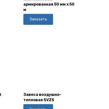
армированная 50 мм х 50
м
Заказать
В
Корзину
й
Завеса воздушно-
тепловая SVZS