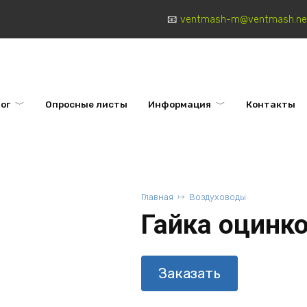
ventmash-m@ventmash.ne
ог
Опросные листы
Информация
Контакты
Главная
Воздуховоды
Гайка оцинк
Заказать