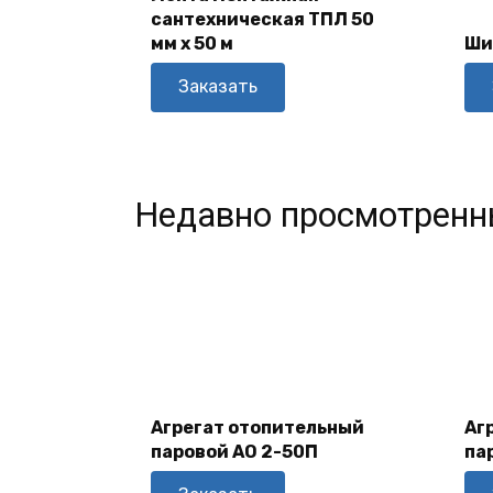
сантехническая ТПЛ 50
В Корзину
мм х 50 м
Ши
Заказать
Недавно просмотренн
В
Корзину
Агрегат отопительный
Аг
паровой АО 2-50П
па