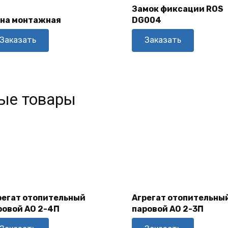
Замок фиксации ROS
на монтажная
DG004
Заказать
Заказать
ые товары
В
В
Корзину
Корзину
регат отопительный
Агрегат отопительны
ровой АО 2-4П
паровой АО 2-3П