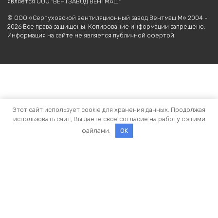
является ООО "ВЕНТЗАВОД ВЕНТМАШ"
© ООО «Серпуховской вентиляционный завод Вентмаш М» 2004 -
2026 Все права защищены. Копирование информации запрещено.
Информация на сайте не является публичной офертой.
Этот сайт использует cookie для хранения данных. Продолжая
использовать сайт, Вы даете свое согласие на работу с этими
файлами.
OK