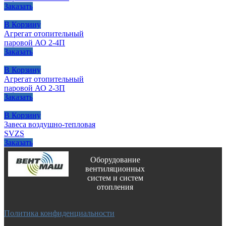
Заказать
В Корзину
Агрегат отопительный
паровой АО 2-4П
Заказать
В Корзину
Агрегат отопительный
паровой АО 2-3П
Заказать
В Корзину
Завеса воздушно-тепловая
SVZS
Заказать
Оборудование
вентиляционных
систем и систем
отопления
Политика конфиденциальности