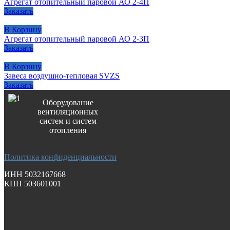
Агрегат отопительный паровой АО 2-4П
Заказать
В Корзину
Агрегат отопительный паровой АО 2-3П
Заказать
В Корзину
Завеса воздушно-тепловая SVZS
Заказать
Оборудование
вентиляционных
систем и систем
отопления
Политика конфиденциальности
ИНН 5032167668
КПП 503601001