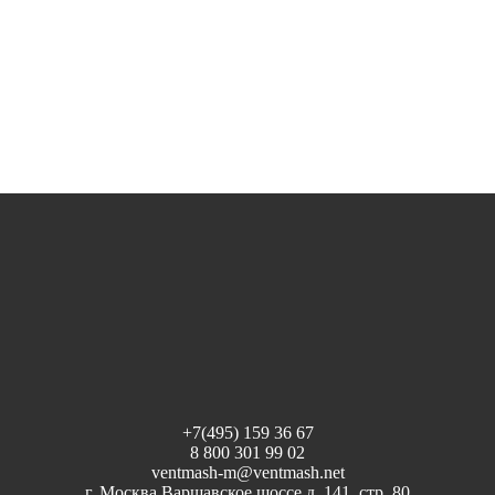
+7(495) 159 36 67
8 800 301 99 02
ventmash-m@ventmash.net
г. Москва Варшавское шоссе д. 141, стр. 80