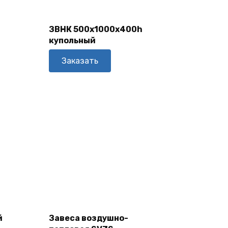
В
Корзину
ЗВНК 500х1000х400h
купольный
Заказать
В
Корзину
й
Завеса воздушно-