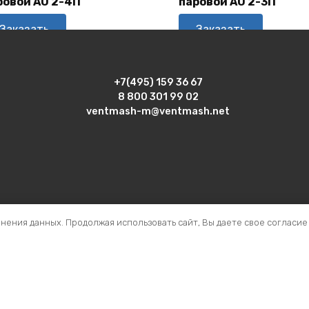
ровой АО 2-4П
паровой АО 2-3П
Заказать
Заказать
+7(495) 159 36 67
8 800 301 99 02
ventmash-m@ventmash.net
анения данных. Продолжая использовать сайт, Вы даете свое согласие
 номером 990689 зарегистрирована 10 января 2024 г. Исключит
О "ВЕНТЗАВОД ВЕНТМАШ"
ентмаш М» 2004 - 2026 Все права защищены. Копирование инфо