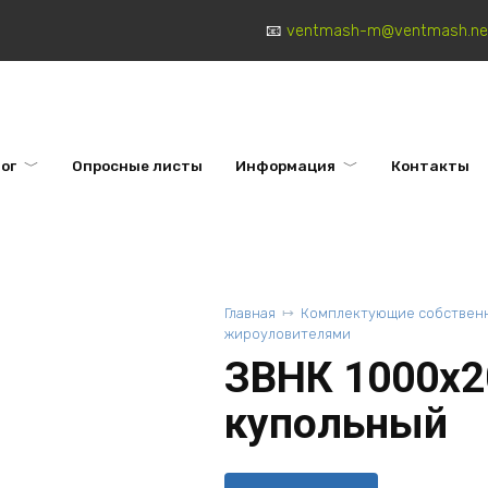
ventmash-m@ventmash.ne
ог
Опросные листы
Информация
Контакты
Главная
Комплектующие собственн
жироуловителями
ЗВНК 1000х2
купольный