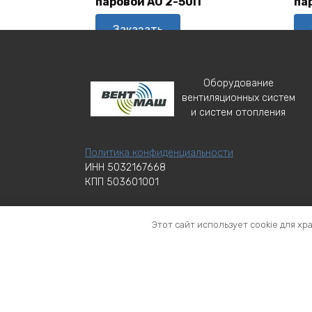
паровой АО 2-50П
па
Заказать
Оборудование
вентиляционных систем
и систем отопления
Политика конфиденциальности
ИНН 5032167668
КПП 503601001
Этот сайт использует cookie для хр
Торговая марка ВЕНТМАШ с идентификационным
марта 2033 г. Правообладателем является ОО
© ООО «Серпуховской вентиляционный завод В