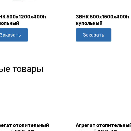
В
Корзину
НК 500х1200х400h
ЗВНК 500х1500х400h
польный
купольный
В Корзину
Заказать
Заказать
ые товары
В
В
Корзину
Корзину
регат отопительный
Агрегат отопительны