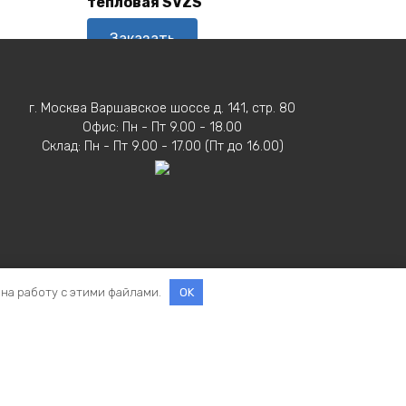
тепловая SVZS
Заказать
г. Москва Варшавское шоссе д. 141, стр. 80
Офис: Пн - Пт 9.00 - 18.00
Склад: Пн - Пт 9.00 - 17.00 (Пт до 16.00)
 на работу с этими файлами.
OK
ельное право на ВЕНТМАШ действует до 2
рмации запрещено. Информация на сайте не