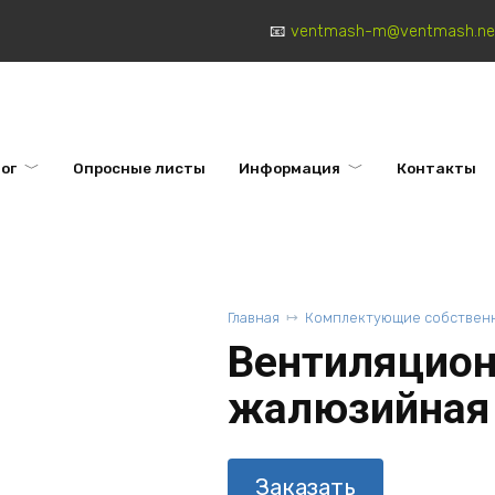
ventmash-m@ventmash.ne
ог
Опросные листы
Информация
Контакты
Главная
Комплектующие собственн
Вентиляцион
жалюзийная
Заказать