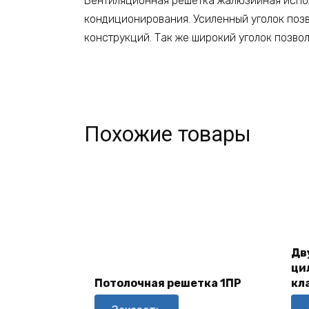
Вентиляционная решетка жалюзийная испол
кондиционирования. Усиленный уголок поз
конструкций. Так же широкий уголок позвол
Похожие товары
Дв
В
ци
Корзину
Потолочная решетка 1ПР
кл