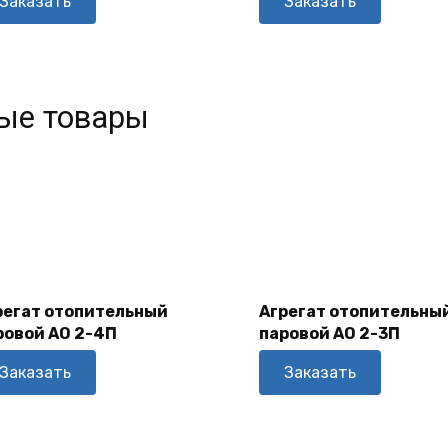
Заказать
Заказать
ые товары
В
В
Корзину
Корзину
регат отопительный
Агрегат отопительны
ровой АО 2-4П
паровой АО 2-3П
Заказать
Заказать