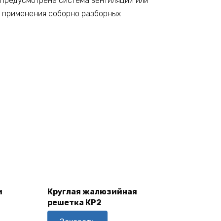
 предусмотрена система вентиляции или
ез применения соборно разборных
В
Корзину
и
Круглая жалюзийная
решетка КР2