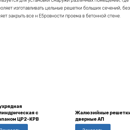
ьзуется для установки снаружи различных помещений, где
воляет изготавливать цельные решетки больших сечений, б
яет закрыть все н E5ровности проема в бетонной стене.
В
В
ухрядная
Корзину
Корзину
линдрическая с
Жалюзийные решетк
апаном ЦР2-КРВ
дверные АП