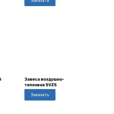
Заказать
В
Корзину
й
Завеса воздушно-
тепловая SVZS
Заказать