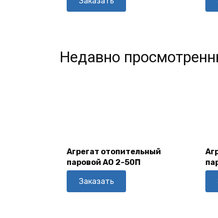
Заказать
Недавно просмотренн
В
Корзину
Агрегат отопительный
Аг
паровой АО 2-50П
па
Заказать