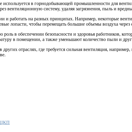
ое используется в горнодобывающей промышленности для вентил
ез вентиляционную систему, удаляя загрязнения, пыль и вредн
и и работать на разных принципах. Например, некоторые вент
евые лопасти, чтобы перемещать большие объемы воздуха через 
 роль в обеспечении безопасности и здоровья работников, кото
атуру в помещении, а также уменьшают количество пыли и други
в других отраслях, где требуется сильная вентиляция, наприме
ве.
 КЦКП