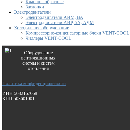
Клапаны обратные
Заслонки
Электродвигатели
Электродвигатели АИМ, ВА
Электродвигатели АИР, 5А, АДМ
Холодильное оборудование
Компрессорно-конденсаторные блоки VENT-COOL
Чиллеры VENT-COOL
Оборудование
вентиляционных
систем и систем
отопления
Политика конфиденциальности
ИНН 5032167668
КПП 503601001