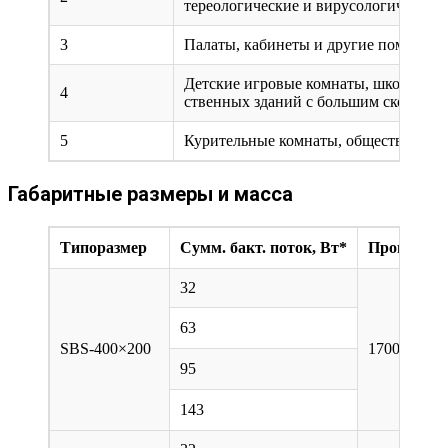
тереологические и вирусологические 
3
Палаты, кабинеты и другие помещени
Детские игровые комнаты, школьные
4
ственных зданий с большим скоплен
5
Курительные комнаты, общественные
Габаритные размеры и масса
Типоразмер
Сумм. бакт. поток, Вт*
Произв., м²
32
63
SBS-400×200
1700
95
143