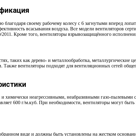
ификация
 благодаря своему рабочему колесу с 6 загнутыми вперед лопа
фективность всасывания воздуха. Все модели вентиляторов сер
0/2011. Кроме того, вентиляторы взрывозащищённого исполнени
ях, таких как дерево- и металлообработка, металлургические ц
и. Также вентиляторы подходят для вентиляционных сетей общег
ристики
м и химически неагрессивными, неабразивными газо-пылевыми с
авляет 600 г/м.куб. При необходимости, вентиляторы могут быт
собранном виде и должны быть установлены на жестком основан