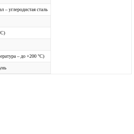
 – углеродистая сталь
°C)
ратура – до +200 °C)
унь