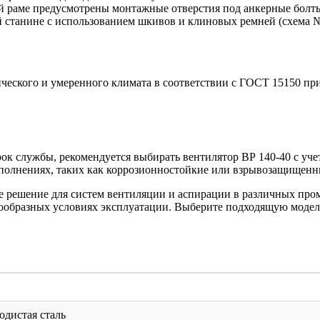
й раме предусмотрены монтажные отверстия под анкерные болты
ой станине с использованием шкивов и клиновых ремней (схема №
ического и умеренного климата в соответствии с ГОСТ 15150 пр
ок службы, рекомендуется выбирать вентилятор ВР 140-40 с уч
сполнениях, таких как коррозионностойкие или взрывозащищенн
е решение для систем вентиляции и аспирации в различных про
нообразных условиях эксплуатации. Выберите подходящую модел
дистая сталь