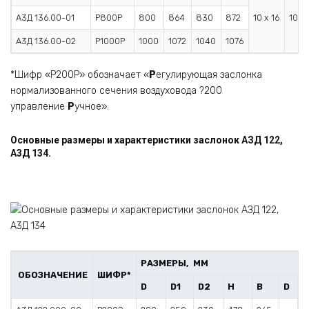
А3Д 136.00-01
Р800Р
800
864
830
872
10 x 16
10
А3Д 136.00-02
Р1000Р
1000
1072
1040
1076
*Шифр «Р200Р» обозначает «
Р
егулирующая заслонка
нормализованного сечения воздуховода ?200
управление
Р
учное».
Основные размеры и характеристики заслонок АЗД 122,
А3Д 134.
РАЗМЕРЫ, ММ
ОБОЗНАЧЕНИЕ
ШИФР*
D
D1
D2
H
B
D
A