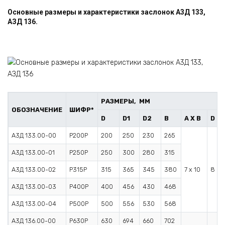
Основные размеры и характеристики заслонок А3Д 133,
АЗД 136.
РАЗМЕРЫ, ММ
ОБОЗНАЧЕНИЕ
ШИФР*
D
D1
D2
B
A X B
D
А3Д 133.00-00
Р200Р
200
250
230
265
А3Д 133.00-01
Р250Р
250
300
280
315
А3Д 133.00-02
Р315Р
315
365
345
380
7 x 10
8
А3Д 133.00-03
Р400Р
400
456
430
468
А3Д 133.00-04
Р500Р
500
556
530
568
А3Д 136.00-00
Р630Р
630
694
660
702