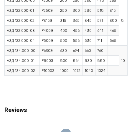
А3Д 122.000-00
Р200Э
200
250
230
478
265
7
А3Д 122.000-01
Р250Э
250
300
280
518
315
7
А3Д 122.000-02
Р315Э
315
365
345
571
380
8
7
А3Д 122.000-03
Р400Э
400
456
430
641
465
7
А3Д 122.000-04
Р500Э
500
556
530
711
565
7
А3Д 134.000-00
Р630Э
630
694
660
760
—
1
А3Д 134.000-01
Р800Э
800
864
830
880
—
10
1
А3Д 134.000-02
Р1000Э
1000
1072
1040
1024
—
1
Reviews