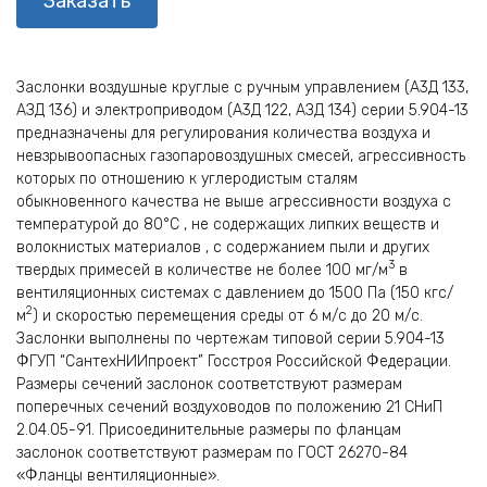
Заказать
Заслонки воздушные круглые с ручным управлением (А3Д 133,
АЗД 136) и электроприводом (А3Д 122, АЗД 134) серии 5.904-13
предназначены для регулирования количества воздуха и
невзрывоопасных газопаровоздушных смесей, агрессивность
которых по отношению к углеродистым сталям
обыкновенного качества не выше агрессивности воздуха с
температурой до 80°С , не содержащих липких веществ и
волокнистых материалов , с содержанием пыли и других
3
твердых примесей в количестве не более 100 мг/м
в
вентиляционных системах с давлением до 1500 Па (150 кгс/
2
м
) и скоростью перемещения среды от 6 м/с до 20 м/с.
Заслонки выполнены по чертежам типовой серии 5.904-13
ФГУП “СантехНИИпроект” Госстроя Российской Федерации.
Размеры сечений заслонок соответствуют размерам
поперечных сечений воздуховодов по положению 21 СНиП
2.04.05-91. Присоединительные размеры по фланцам
заслонок соответствуют размерам по ГОСТ 26270-84
«Фланцы вентиляционные».