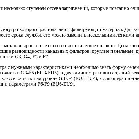
я несколько ступеней отсева загрязнений, которые поэтапно очи
, внутри которого располагается фильтрующий материал. Для з
своего срока службы, его можно заменить несколькими легкими 
: металлизированные сетки и синтетическое волокно. Цена кана
ующие разновидности канальных фильтров: круглые панельные, 
истки G3, G4, F5 и F7.
ра с нужными характеристиками необходимо знать форму сечени
очистки G3-F5 (EU3-EU5), а для административных зданий рек
 классы очистки на уровне G3-G4 (EU3-EU4), а для операционн
ки и параметрами F6-F9 (EU6-EU9).