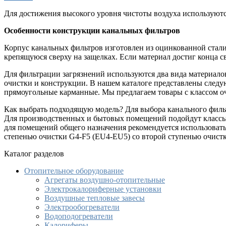
Для достижения высокого уровня чистоты воздуха используютс
Особенности конструкции канальных фильтров
Корпус канальных фильтров изготовлен из оцинкованной стали
крепящуюся сверху на защелках. Если материал достиг конца 
Для фильтрации загрязнений используются два вида материалов
очистки и конструкции. В нашем каталоге представлены след
прямоугольные карманные. Мы предлагаем товары с классом оч
Как выбрать подходящую модель? Для выбора канального фильт
Для производственных и бытовых помещений подойдут классы 
для помещений общего назначения рекомендуется использовать
степенью очистки G4-F5 (EU4-EU5) со второй ступенью очист
Каталог разделов
Отопительное оборудование
Агрегаты воздушно-отопительные
Электрокалориферные установки
Воздушные тепловые завесы
Электрообогреватели
Водоподогреватели
Калориферы