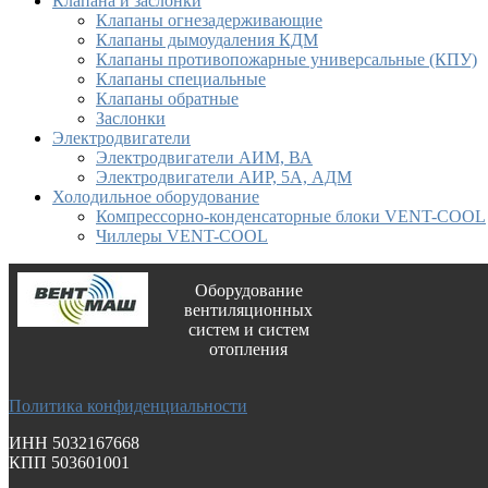
Клапана и заслонки
Клапаны огнезадерживающие
Клапаны дымоудаления КДМ
Клапаны противопожарные универсальные (КПУ)
Клапаны специальные
Клапаны обратные
Заслонки
Электродвигатели
Электродвигатели АИМ, ВА
Электродвигатели АИР, 5А, АДМ
Холодильное оборудование
Компрессорно-конденсаторные блоки VENT-COOL
Чиллеры VENT-COOL
Оборудование
вентиляционных
систем и систем
отопления
Политика конфиденциальности
ИНН 5032167668
КПП 503601001