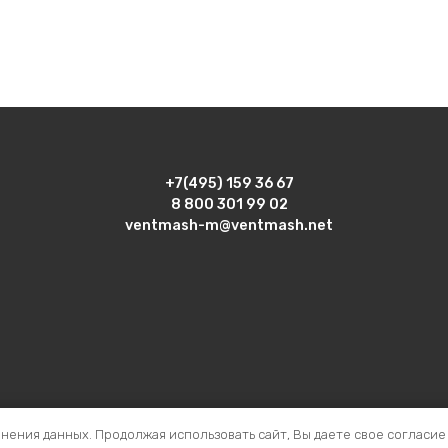
В
В
Корзину
Корзину
а ф160/160
Врезка ф200/100
азать
Заказать
+7(495) 159 36 67
8 800 301 99 02
ventmash-m@ventmash.net
анения данных. Продолжая использовать сайт, Вы даете свое согласие
 номером 990689 зарегистрирована 10 января 2024 г. Исключит