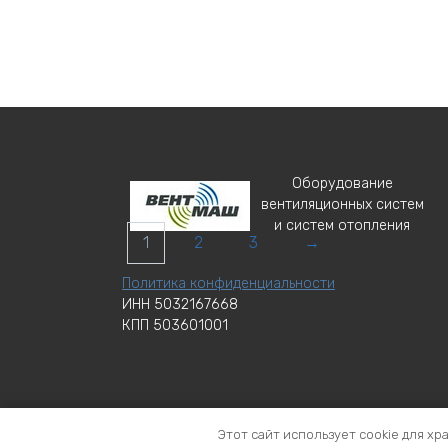
В
Корзину
Врезка ф160/125
Врезк
Заказать
Зак
Оборудование
вентиляционных систем
и систем отопления
1
2
3
→
Политика конфиденциальности
ИНН 5032167668
КПП 503601001
Этот сайт использует cookie для хр
Торговая марка ВЕНТМАШ с идентификационным