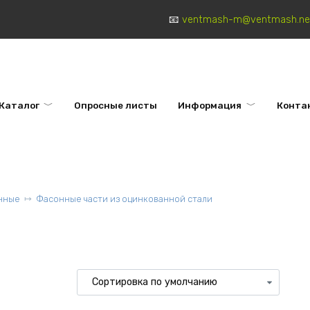
ventmash-m@ventmash.ne
Каталог
Опросные листы
Информация
Конта
нные
Фасонные части из оцинкованной стали