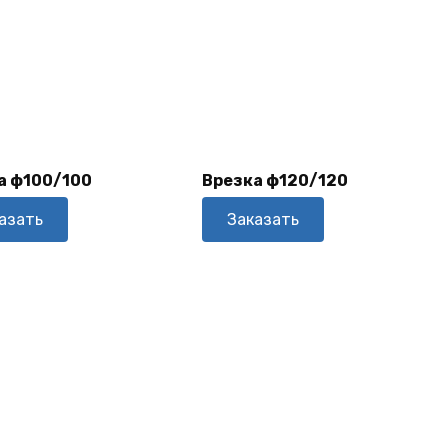
В
В
Корзину
Корзину
а ф100/100
Врезка ф120/120
азать
Заказать
В
В
Корзину
Корзину