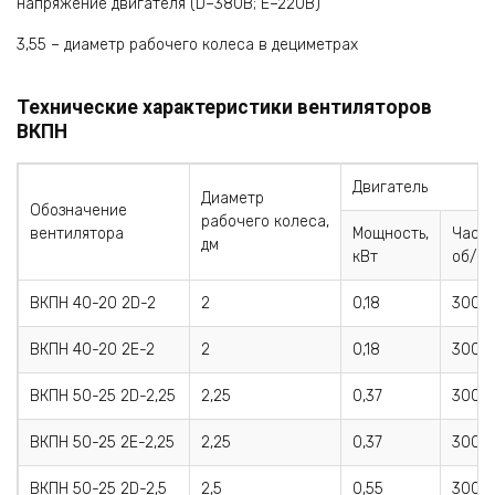
напряжение двигателя (D–380B; E–220B)
3,55 – диаметр рабочего колеса в дециметрах
Технические характеристики вентиляторов
ВКПН
Двигатель
Диаметр
Обозначение
рабочего колеса,
вентилятора
Мощность,
Часто
дм
кВт
об/м
ВКПН 40-20 2D-2
2
0,18
3000
ВКПН 40-20 2E-2
2
0,18
3000
ВКПН 50-25 2D-2,25
2,25
0,37
3000
ВКПН 50-25 2E-2,25
2,25
0,37
3000
ВКПН 50-25 2D-2,5
2,5
0,55
3000