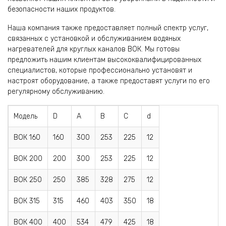
безопасности наших продуктов.
Наша компания также предоставляет полный спектр услуг,
связанных с установкой и обслуживанием водяных
нагревателей для круглых каналов ВОК. Мы готовы
предложить нашим клиентам высококвалифицированных
специалистов, которые профессионально установят и
настроят оборудование, а также предоставят услуги по его
регулярному обслуживанию.
Модель
D
A
B
C
d
ВОК 160
160
300
253
225
12
ВОК 200
200
300
253
225
12
ВОК 250
250
385
328
275
12
ВОК 315
315
460
403
350
18
ВОК 400
400
534
479
425
18