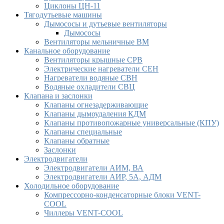
Циклоны ЦН-11
Тягодутьевые машины
Дымососы и дутьевые вентиляторы
Дымососы
Вентиляторы мельничные ВМ
Канальное оборудование
Вентиляторы крышные СРВ
Электрические нагреватели СЕН
Нагреватели водяные СВН
Водяные охладители СВЦ
Клапана и заслонки
Клапаны огнезадерживающие
Клапаны дымоудаления КДМ
Клапаны противопожарные универсальные (КПУ)
Клапаны специальные
Клапаны обратные
Заслонки
Электродвигатели
Электродвигатели АИМ, ВА
Электродвигатели АИР, 5А, АДМ
Холодильное оборудование
Компрессорно-конденсаторные блоки VENT-
COOL
Чиллеры VENT-COOL