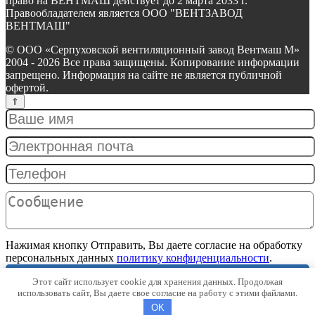
право на ВЕНТМАШ действует до 2 марта 2033 г.
Правообладателем является ООО "ВЕНТЗАВОД
ВЕНТМАШ"
© ООО «Серпуховской вентиляционный завод Вентмаш М»
2004 - 2026 Все права защищены. Копирование информации
запрещено. Информация на сайте не является публичной
офертой.
Нажимая кнопку Отправить, Вы даете согласие на обработку
персональных данных
политику конфиденциальности
.
Этот сайт использует cookie для хранения данных. Продолжая
Отправить
использовать сайт, Вы даете свое согласие на работу с этими файлами.
OK
×