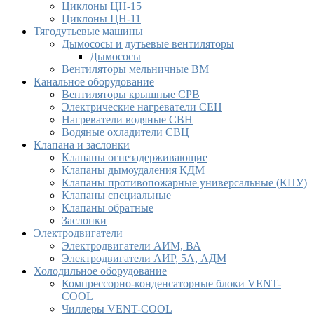
Циклоны ЦН-15
Циклоны ЦН-11
Тягодутьевые машины
Дымососы и дутьевые вентиляторы
Дымососы
Вентиляторы мельничные ВМ
Канальное оборудование
Вентиляторы крышные СРВ
Электрические нагреватели СЕН
Нагреватели водяные СВН
Водяные охладители СВЦ
Клапана и заслонки
Клапаны огнезадерживающие
Клапаны дымоудаления КДМ
Клапаны противопожарные универсальные (КПУ)
Клапаны специальные
Клапаны обратные
Заслонки
Электродвигатели
Электродвигатели АИМ, ВА
Электродвигатели АИР, 5А, АДМ
Холодильное оборудование
Компрессорно-конденсаторные блоки VENT-
COOL
Чиллеры VENT-COOL