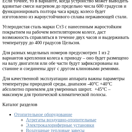
Если точнее, то в варианте, когда устройство может выводить
ядовитые смеси нагревом до предельно числа 600 градусов и
функционировать полтора часа кряду, колесо будет
изготовлено из жароустойчивого сплава нержавеющей стали.
Углеродистая сталь марки Ст3 с нанесенным жаростойким
покрытием на рабочем вентиляторном колесе, даст
возможность справляться в течение двух часов и выдерживать
температуру до 400 градусов Цельсия.
Для разных модельных номеров предусмотрен 1 из 2
вариантов крепления колеса к приводу – оно будет размещено
на валу двигателя или обе части будут зафиксированы на
станине и соединены друг с другом клиновыми ремнями.
Для качественной эксплуатации аппарата важны параметры
температуры природной среды, диапазон -40°С +40°С
абсолютно приемлем для умеренных широт. +45°С –
максимум для тропической климатической полосы.
Каталог разделов
Отопительное оборудование
Агрегаты воздушно-отопительные
Электрокалориферные установки
Воздушные тепловые завесы