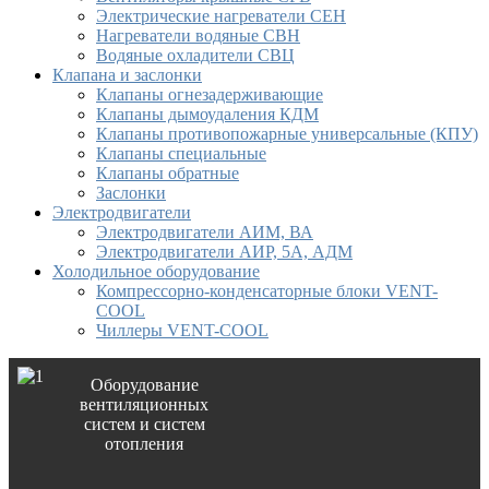
Электрические нагреватели СЕН
Нагреватели водяные СВН
Водяные охладители СВЦ
Клапана и заслонки
Клапаны огнезадерживающие
Клапаны дымоудаления КДМ
Клапаны противопожарные универсальные (КПУ)
Клапаны специальные
Клапаны обратные
Заслонки
Электродвигатели
Электродвигатели АИМ, ВА
Электродвигатели АИР, 5А, АДМ
Холодильное оборудование
Компрессорно-конденсаторные блоки VENT-
COOL
Чиллеры VENT-COOL
Оборудование
вентиляционных
систем и систем
отопления