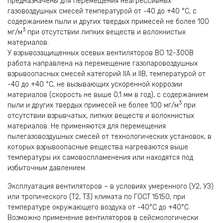
предназначены для перемещения неагрессивных
газовоздушных смесей температурой от -40 до +40 °C, с
содержанием пыли и других твердых примесей не более 100
3
мг/м
при отсутствии липких веществ и волокнистых
материалов.
У взрывозащищенных осевых вентиляторов ВО 12-300В
работа направлена на перемещение газопаровоздушных
взрывоопасных смесей категорий IIA и IIB, температурой от
-40 до +40 °C, не вызывающих ускоренной коррозии
материалов (скорость не выше 0,1 мм в год), с содержанием
3
пыли и других твердых примесей не более 100 мг/м
при
отсутствии взрывчатых, липких веществ и волокнистых
материалов. Не применяются для перемещения
пылегазовоздушных смесей от технологических установок, в
которых взрывоопасные вещества нагреваются выше
температуры их самовоспламенения или находятся под
избыточным давлением.
Эксплуатация вентиляторов – в условиях умеренного (У2, УЗ)
или тропического (Т2, Т3) климата по ГОСТ 15150, при
температуре окружающего воздуха от -40°С до +40°С.
Возможно применение вентиляторов в сейсмологически