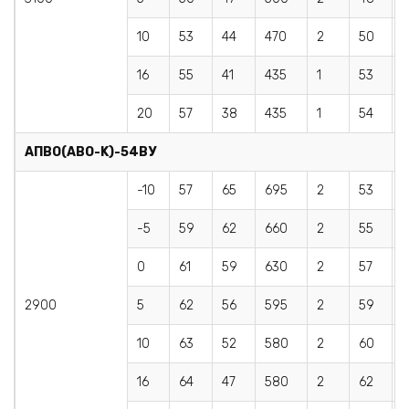
10
53
44
470
2
50
4
16
55
41
435
1
53
20
57
38
435
1
54
3
AПBO(АВО-K)-54BУ
-10
57
65
695
2
53
6
-5
59
62
660
2
55
0
61
59
630
2
57
5
2900
5
62
56
595
2
59
5
10
63
52
580
2
60
16
64
47
580
2
62
4