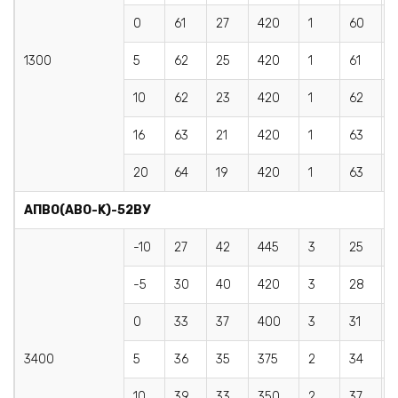
0
61
27
420
1
60
2
1300
5
62
25
420
1
61
2
10
62
23
420
1
62
2
16
63
21
420
1
63
20
64
19
420
1
63
1
AПBO(АВО-K)-52BУ
-10
27
42
445
3
25
-5
30
40
420
3
28
0
33
37
400
3
31
3
3400
5
36
35
375
2
34
3
10
39
33
350
2
37
3