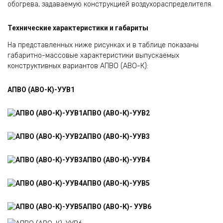
обогрева, задаваемую конструкцией воздухора­спределителя.
Технические характеристики и габариты
На представленных ниже рисунках и в таблице показаны
габаритно-массовые характеристики выпускаемых
конструктивных вариантов АПВО (АВО-К):
АПВО (АВО-К)-УУВ1
АПВО (АВО-К)
-УУВ2
АПВО (АВО-К)
-УУВ3
АПВО (АВО-К)
-УУВ4
АПВО (АВО-К)
-УУВ5
АПВО (АВО-К)- УУ
В6