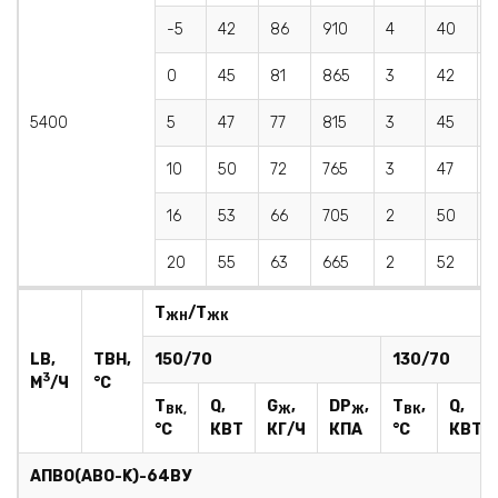
-5
42
86
910
4
40
8
0
45
81
865
3
42
7
5400
5
47
77
815
3
45
7
10
50
72
765
3
47
6
16
53
66
705
2
50
6
20
55
63
665
2
52
T
/T
ЖН
ЖК
LВ,
TВН,
150/70
130/70
3
М
/Ч
°С
T
Q,
G
,
DР
,
T
,
Q,
ВК,
Ж
Ж
ВК
°С
КВТ
КГ/Ч
КПА
°С
КВТ
AПBO(АВО-K)
-64ВУ