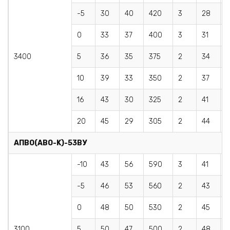
-5
30
40
420
3
28
0
33
37
400
3
31
3
3400
5
36
35
375
2
34
3
10
39
33
350
2
37
3
16
43
30
325
2
41
20
45
29
305
2
44
2
AПBO(АВО-K)-53BУ
-10
43
56
590
3
41
5
-5
46
53
560
2
43
0
48
50
530
2
45
4
3100
5
50
47
500
2
48
4