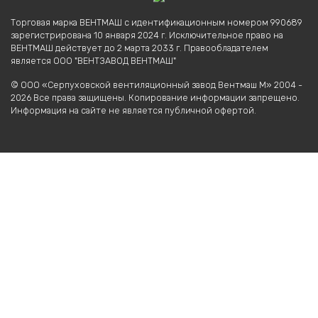
Торговая марка ВЕНТМАШ с идентификационным номером 990689
зарегистрирована 10 января 2024 г. Исключительное право на
ВЕНТМАШ действует до 2 марта 2033 г. Правообладателем
является ООО "ВЕНТЗАВОД ВЕНТМАШ"
© ООО «Серпуховской вентиляционный завод Вентмаш М» 2004 -
2026 Все права защищены. Копирование информации запрещено.
Информация на сайте не является публичной офертой.