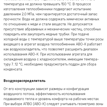
температура не долж­на превышать 150 °С. В процессе
изготовления теплооб­менники подвергают испытанию
давлением 2,0 МПа, чем гарантируется достаточный запас
прочности. Вода не должна содержать химически актив­ных
по отношению к меди и стали веществ. Не допускается
присутствие абразивных и меха­нических частиц, способных
повредить или заку­порить медные трубки. При подаче
холодной воды с температурой выше температуры точки росы
входящего в агрегат воздуха теплообменник АВО-К работает
как воздухоохлади­тель, что позволяет расширить диапазон
использова­ния АВО-К. При использовании агрегата для
охлаж­дения воздуха с хладоносителем, имеющим темпера­
туру 7…12 °С, необходимо предусмотреть поддон для сбора
конденсата.
Воздухораспределитель
От его конструкции зависят размеры и конфигура­ция
воздушного потока, эффективность использова­ния
подаваемого тепла и уровень комфорта на рабо­чих местах.
При выборе АПВО (АВО-К) следует учитывать геометрию зоны