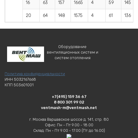
16
63
157
1665
4
59
145
20
64
148
1575
4
61
136
Оборудование
вентиляционных систем и
систем отопления
Политика конфиденциальности
ИНН 5032167668
КПП 503601001
+7(495) 159 36 67
8 800 301 99 02
ventmash-m@ventmash.net
г. Москва Варшавское шоссе д. 141, стр. 80
Офис: Пн - Пт 9.00 - 18.00
Склад: Пн - Пт 9.00 - 17.00 (Пт до 16.00)