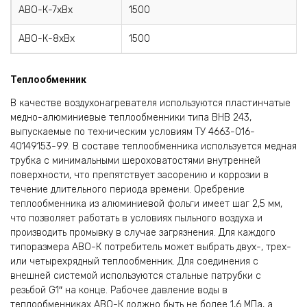
АВО-К-7хВх
1500
АВО-К-8хВх
1500
Теплообменник
В качестве воздухонагревателя используются плас­тинчатые
медно-алюминиевые теплообменники типа ВНВ 243,
выпускаемые по техническим условиям ТУ 4663-016-
40149153-99. В составе теплообменника используется медная
трубка с минимальными шеро­ховатостями внутренней
поверхности, что препятст­вует засорению и коррозии в
течение длительного пе­риода времени. Оребрение
теплообменника из алю­миниевой фольги имеет шаг 2,5 мм,
что позволяет работать в условиях пыльного воздуха и
производить промывку в случае загрязнения. Для каждого
типоразмера АВО-К потребитель мо­жет выбрать двух-, трех-
или четырехрядный тепло­обменник. Для соединения с
внешней системой используются стальные патрубки с
резьбой G1″ на конце. Рабочее давление воды в
теплообменниках АВО-К должно быть не более 1,6 МПа, а