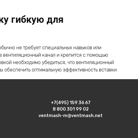
ку гибкую для
 обычно не требует специальных навыков или
 в вентиляционный канал и крепится с помощью
овкой необходимо убедиться, что вентиляционный
обы обеспечить оптимальную эффективность вставки.
ибкие для вентиляторов?
+7(495) 159 36 67
8 800 301 99 02
иобрести в специализированных магазинах, которые
ventmash-m@ventmash.net
нтиляции и кондиционирования воздуха. Также их
, специализирующихся на продаже таких товаров.