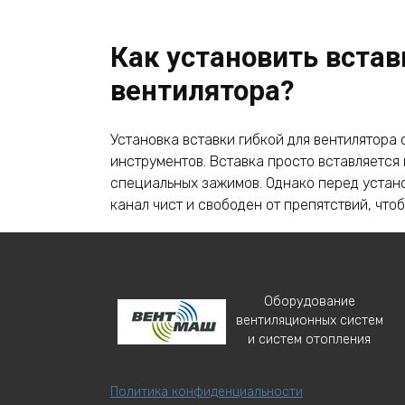
Как установить встав
вентилятора?
Установка вставки гибкой для вентилятора
инструментов. Вставка просто вставляется
специальных зажимов. Однако перед устан
канал чист и свободен от препятствий, чт
Где купить вставки г
Оборудование
вентиляционных систем
Вставки гибкие для вентиляторов можно пр
и систем отопления
занимаются продажей оборудования для ве
можно заказать через Интернет, на сайтах
Политика конфиденциальности