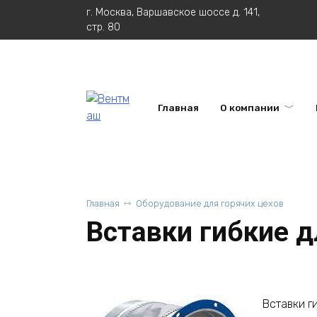
Перейти
г. Москва, Варшавское шоссе д. 141,
к
стр. 80
содержанию
Главная
О компании
Главная
Оборудование для горячих цехов
Вставки гибкие 
Вставки г