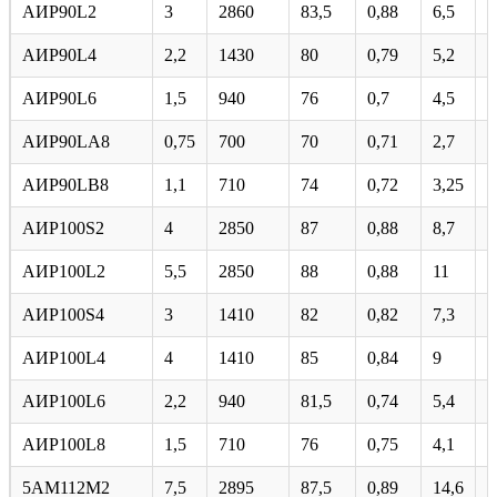
AИP90L2
3
2860
83,5
0,88
6,5
7
AИP90L4
2,2
1430
80
0,79
5,2
6
AИP90L6
1,5
940
76
0,7
4,5
5
AИP90LA8
0,75
700
70
0,71
2,7
4
AИP90LB8
1,1
710
74
0,72
3,25
4
AИP100S2
4
2850
87
0,88
8,7
7
AИP100L2
5,5
2850
88
0,88
11
7
AИP100S4
3
1410
82
0,82
7,3
7
АИР100L4
4
1410
85
0,84
9
7
AИP100L6
2,2
940
81,5
0,74
5,4
6
АИР100L8
1,5
710
76
0,75
4,1
3
5АМ112М2
7,5
2895
87,5
0,89
14,6
7