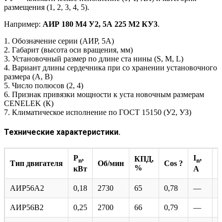
размещения (1, 2, 3, 4, 5).
Например:
АИР 180 М4 У2, 5А 225 М2 КУ3
.
1. Обозначение серии (АИР, 5А)
2. Габарит (высота оси вращения, мм)
3. Установочный размер по длине ста нины (S, M, L)
4. Вариант длины сердечника при со хранении установочного
размера (А, В)
5. Число полюсов (2, 4)
6. Признак привязки мощности к уста новочным размерам
CENELEK (К)
7. Климатическое исполнение по ГОСТ 15150 (У2, УЗ)
Технические характеристики.
P
,
I
,
КПД,
n
n
I
Тип двигателя
Об/мин
Cos ?
%
кВт
А
АИР56А2
0,18
2730
65
0,78
—
5
АИР56В2
0,25
2700
66
0,79
—
5