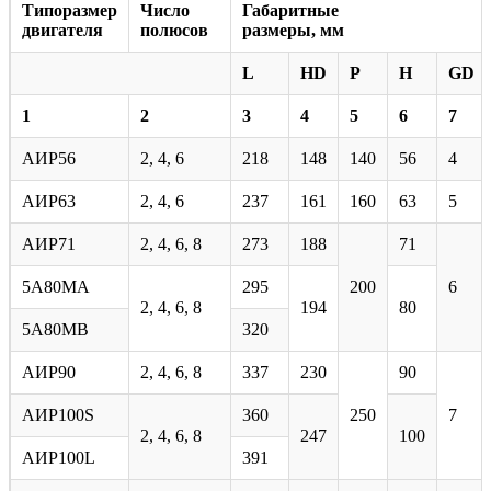
Типоразмер
Число
Габаритные
двигателя
полюсов
размеры, мм
L
HD
Р
Н
GD
1
2
3
4
5
6
7
АИР56
2, 4, 6
218
148
140
56
4
АИР63
2, 4, 6
237
161
160
63
5
АИР71
2, 4, 6, 8
273
188
71
5А80МА
295
200
6
2, 4, 6, 8
194
80
5А80МВ
320
АИР90
2, 4, 6, 8
337
230
90
АИР100S
360
250
7
2, 4, 6, 8
247
100
АИР100L
391