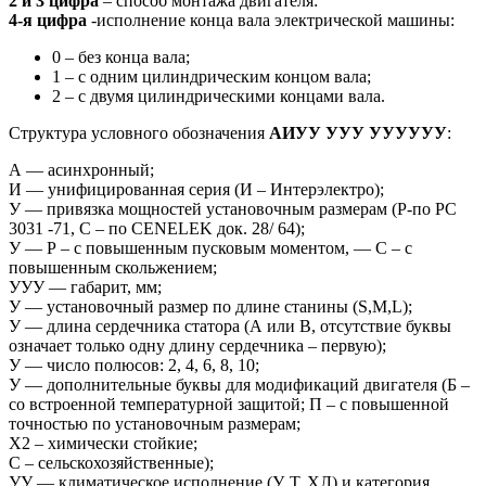
2 и 3 цифра
– способ монтажа двигателя:
4-я цифра
-исполнение конца вала электрической машины:
0 – без конца вала;
1 – с одним цилиндрическим концом вала;
2 – с двумя цилиндрическими концами вала.
Структура условного обозначения
АИУУ УУУ УУУУУУ
:
А — асинхронный;
И — унифицированная серия (И – Интерэлектро);
У — привязка мощностей установочным размерам (Р-по PC
3031 -71, С – по CENELEK док. 28/ 64);
У — Р – с повышенным пусковым моментом, — С – с
повышенным скольжением;
УУУ — габарит, мм;
У — установочный размер по длине станины (S,M,L);
У — длина сердечника статора (А или В, отсутствие буквы
означает только одну длину сердечника – первую);
У — число полюсов: 2, 4, 6, 8, 10;
У — дополнительные буквы для модификаций двигателя (Б –
со встроенной температурной защитой; П – с повышенной
точностью по установочным размерам;
Х2 – химически стойкие;
С – сельскохозяйственные);
УУ — климатическое исполнение (У, Т, ХЛ) и категория