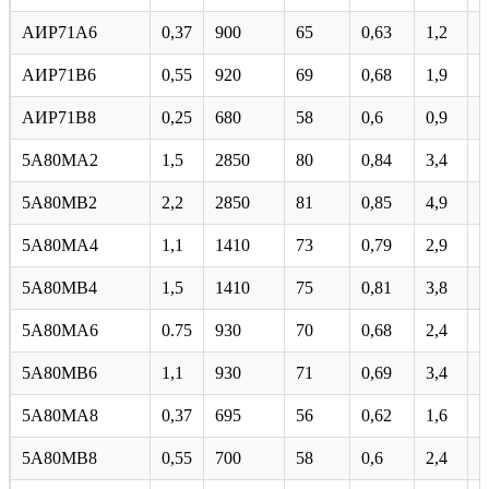
АИР71А6
0,37
900
65
0,63
1,2
4
АИР71В6
0,55
920
69
0,68
1,9
4
АИР71В8
0,25
680
58
0,6
0,9
4
5А80МА2
1,5
2850
80
0,84
3,4
6
5А80МВ2
2,2
2850
81
0,85
4,9
6
5А80МА4
1,1
1410
73
0,79
2,9
4
5А80МВ4
1,5
1410
75
0,81
3,8
5
5A80MA6
0.75
930
70
0,68
2,4
4
5A80MB6
1,1
930
71
0,69
3,4
4
5А80МА8
0,37
695
56
0,62
1,6
3
5А80МВ8
0,55
700
58
0,6
2,4
3