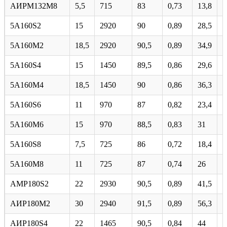
АИРМ132М8
5,5
715
83
0,73
13,8
5
5A160S2
15
2920
90
0,89
28,5
6
5А160М2
18,5
2920
90,5
0,89
34,9
7
5A160S4
15
1450
89,5
0,86
29,6
6
5А160М4
18,5
1450
90
0,86
36,3
6
5A160S6
11
970
87
0,82
23,4
6
5A160M6
15
970
88,5
0,83
31
6
5A160S8
7,5
725
86
0,72
18,4
5
5А160М8
11
725
87
0,74
26
5
AMP180S2
22
2930
90,5
0,89
41,5
6
АИР180М2
30
2940
91,5
0,89
56,3
8
AИP180S4
22
1465
90,5
0,84
44
6