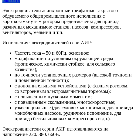
Заказать
Электродвигатели асинхронные трехфазные закрытого
обдуваемого общепромышленного исполнения с
короткозамкнутым ротором предназначены для привода
различных механизмов: станков, насосов, компрессоров,
вентиляторов, мельниц и т.п.
Исполнения электродвигателей сери АИР:
Частота тока – 50 и 60Гц. основное;
модификации по условиям окружающей среды
(тропическое, химически стойкое, для сельского
хозяйства);
по точности установочных размеров (высокой точности
и повышенной точности);
с дополнительными устройствами (с фазным ротором,
со встроенным электромагнитным тормозом);
с повышенным пусковым моментом;
с повышенным скольжением, многоскоростные;
узкоспециальные (для судовых механизмов, для привода
моноблочных насосов, рудничное исполнение, для
привода бессальниковых компрессоров и др.).
Электродвигатели серии АИР изготавливаются на
напряжение 220, 380, 660В.