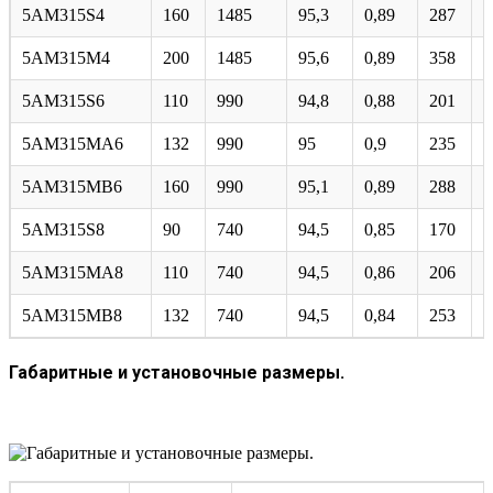
5AM315S4
160
1485
95,3
0,89
287
6
5АМ315М4
200
1485
95,6
0,89
358
6
5AM315S6
110
990
94,8
0,88
201
6
5AM315MA6
132
990
95
0,9
235
6
5AM315MB6
160
990
95,1
0,89
288
7
5AM315S8
90
740
94,5
0,85
170
6
5АМ315МА8
110
740
94,5
0,86
206
5
5АМ315МВ8
132
740
94,5
0,84
253
6
Габаритные и установочные размеры.