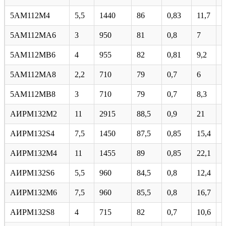
5АМ112М4
5,5
1440
86
0,83
11,7
6
5AM112MA6
3
950
81
0,8
7
5
5AM112MB6
4
955
82
0,81
9,2
5
5АМ112МА8
2,2
710
79
0,7
6
4
5АМ112МВ8
3
710
79
0,7
8,3
4
АИРМ132М2
11
2915
88,5
0,9
21
8
AИPM132S4
7,5
1450
87,5
0,85
15,4
7
АИРМ132М4
11
1455
89
0,85
22,1
7
AИPM132S6
5,5
960
84,5
0,8
12,4
5
АИРМ132М6
7,5
960
85,5
0,8
16,7
6
AИPM132S8
4
715
82
0,7
10,6
4