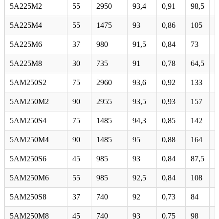
5А225М2
55
2950
93,4
0,91
98,5
7
5А225М4
55
1475
93
0,86
105
6
5A225M6
37
980
91,5
0,84
73
6
5А225М8
30
735
91
0,78
64,5
5
5AM250S2
75
2960
93,6
0,92
133
7
5АМ250М2
90
2955
93,5
0,93
157
7
5AM250S4
75
1485
94,3
0,85
142
7
5АМ250М4
90
1485
95
0,88
164
7
5AM250S6
45
985
93
0,84
87,5
6
5AM250M6
55
985
92,5
0,84
108
6
5AM250S8
37
740
92
0,73
84
6
5АМ250М8
45
740
93
0,75
98
6