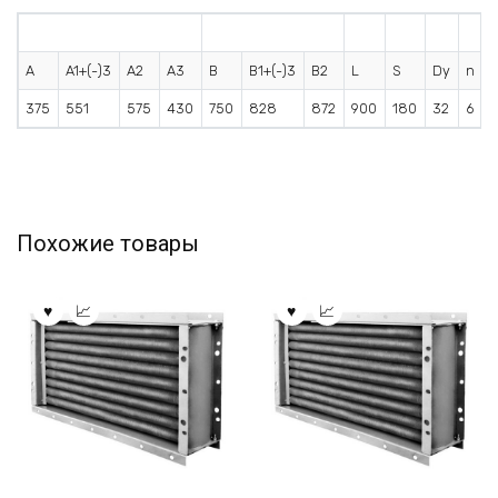
A
A1+(-)3
A2
A3
B
B1+(-)3
B2
L
S
Dy
n
375
551
575
430
750
828
872
900
180
32
6
Похожие товары