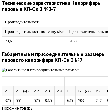
Технические характеристики Калориферы
паровые КП-Ск 3 №3-7
Производительность
Производительность по теплу, кВт
Производительность по в
73,6
3150
Габаритные и присоединительные размеры
парового калорифера КП-Ск 3 №7
A
A1+(-)3
A2
A3
A4
B
B1+(-)3
B2
L
375
551
575
82,5
—
625
703
747
8
Похожие товары