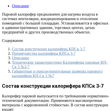
Описание
Паровой калорифер предназначен для нагрева воздуха в
системах вентиляции, кондиционирования и отопления
помещений с большой площадью. Устанавливается в офисных
и административных зданиях, торговых центах, цехах
предприятий и других производственных объектах.
Содержание
Состав конструкции калорифера КПСк 3-7
Преимущества калорифера КПСк 3-7
Описание
Технические характеристики Калориферы паровые КП-
Ск 3 №3-7
Габаритные и присоединительные размеры парового
калорифера КП-Ск 3 №7
Состав конструкции калорифера КПСк 3-7
Калорифер паровой выпускается по требованиям нормативно-
технической документации. Применяются высокопрочные
материалы с коррозионной стойкостью. В состав конструкции
входят: