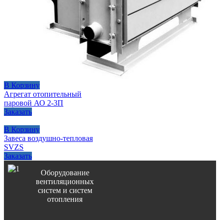
В Корзину
Агрегат отопительный
паровой АО 2-3П
Заказать
В Корзину
Завеса воздушно-тепловая
SVZS
Заказать
Оборудование
вентиляционных
систем и систем
отопления