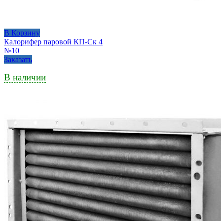
В Корзину
Калорифер паровой КП-Ск 4
№10
Заказать
В наличии