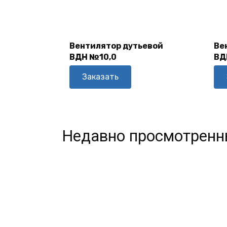
В
Корзину
Вентилятор дутьевой
Ве
ВДН №10,0
ВД
Заказать
Недавно просмотренн
В