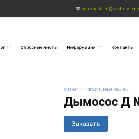
ventmash-m@ventmash.ne
ог
Опросные листы
Информация
Контакты
Главная
Тягодутьевые машины
Дымосос Д 
Заказать