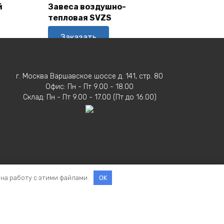
Корзину
й
Завеса воздушно-
тепловая SVZS
Заказать
г. Москва Варшавское шоссе д. 141, стр. 80
Офис: Пн - Пт 9.00 - 18.00
Склад: Пн - Пт 9.00 - 17.00 (Пт до 16.00)
 на работу с этими файлами.
OK
ельное право на ВЕНТМАШ действует до 2