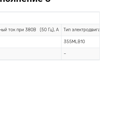
Характе
ый ток при 380В (50 Гц), А
Тип электродвигателя *
Производ
355MLB10
58
–
50