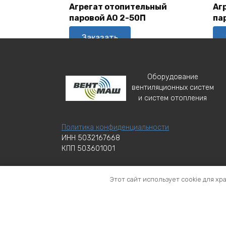
Корзину
Агрегат отопительный
Аг
паровой АО 2-50П
па
Заказать
Оборудование
вентиляционных систем
и систем отопления
Политика конфиденциальности
ИНН 5032167668
КПП 503601001
Этот сайт использует cookie для хр
Торговая марка ВЕНТМАШ с идентификационным
марта 2033 г. Правообладателем является ОО