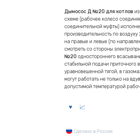
Дымосос Д №20 для котлов
из
схеме (рабочее колесо соединя
соединительной муфты) исполне
производительность по воздуху
на правые и левые (по направл
смотреть со стороны электропр
№20
одностороннего всасыван
стабильной подачи приточного в
уравновешенной тягой, в газом
могут работать не только на вду
допустимой температурой рабоч
Сделано в России