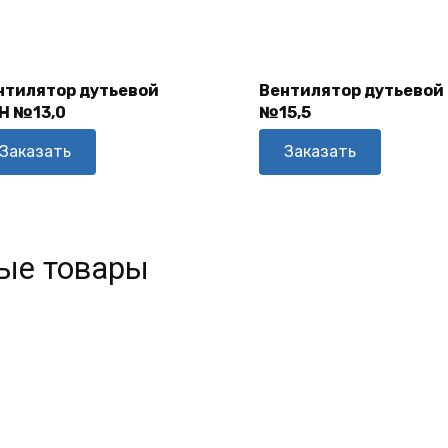
В
В
Корзину
Корзину
нтилятор дутьевой
Вентилятор дутьевой
Н №13,0
№15,5
Заказать
Заказать
ые товары
В
В