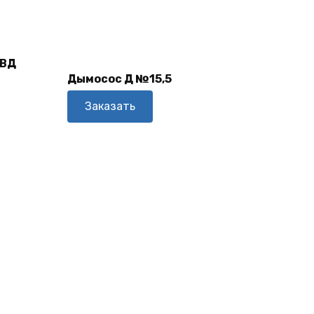
В
 ВД
Корзину
Дымосос Д №15,5
Заказать
В