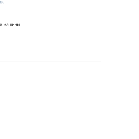
ода
ые машины